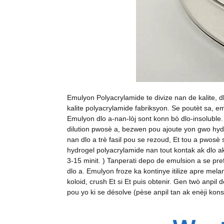
Emulyon Polyacrylamide te divize nan de kalite, 
kalite polyacrylamide fabriksyon. Se poutèt sa, 
Emulyon dlo a-nan-lòj sont konn bò dlo-insoluble
dilution pwosè a, bezwen pou ajoute yon gwo hydro
nan dlo a trè fasil pou se rezoud, Et tou a pwosè 
hydrogel polyacrylamide nan tout kontak ak dlo ak
3-15 minit. ) Tanperati depo de emulsion a se pr
dlo a. Emulyon froze ka kontinye itilize apre mel
koloid, crush Et si Et puis obtenir. Gen twò anpi
pou yo ki se désolve (pèse anpil tan ak enèji ko