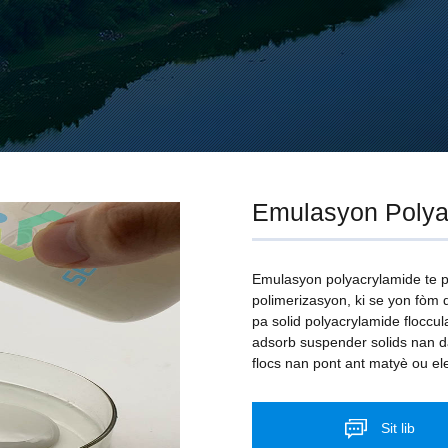
Emulasyon Polya
Emulasyon polyacrylamide te p
polimerizasyon, ki se yon fòm de
pa solid polyacrylamide floccu
adsorb suspender solids nan d
flocs nan pont ant matyè ou ele
Sit lib