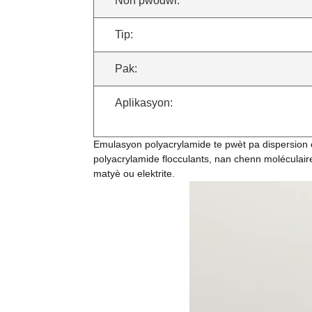
Non pwodwi:
Tip:
Pak:
Aplikasyon:
Emulasyon polyacrylamide te pwèt pa dispersion ou 
polyacrylamide flocculants, nan chenn moléculai
matyè ou elektrite.