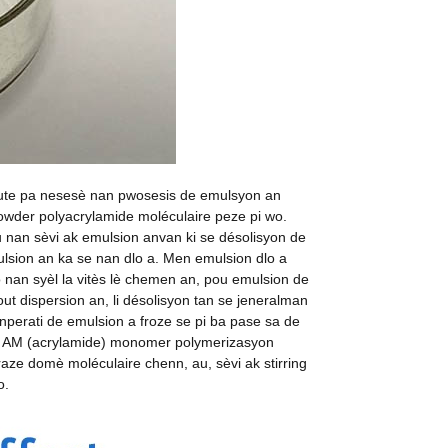
 chute pa nesesè nan pwosesis de emulsyon an
powder polyacrylamide moléculaire peze pi wo.
u nan sèvi ak emulsion anvan ki se désolisyon de
mulsion an ka se nan dlo a. Men emulsion dlo a
wo nan syèl la vitès lè chemen an, pou emulsion de
ut dispersion an, li désolisyon tan se jeneralman
nperati de emulsion a froze se pi ba pase sa de
fè pa AM (acrylamide) monomer polymerizasyon
raze domè moléculaire chenn, au, sèvi ak stirring
o.