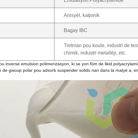
Emulasyon Polyacrylamide
Anisyèl, katjonik
Bagay IBC
Tretman pou koule, industri de texti
chimik, industri metallèji, etc.
inverse emulsion polimerizasyon, ki se yon fòm de likid polyacrylamide 
re de gwoup polar pou adsorb suspender solids nan dans la matyè a, e