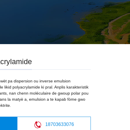
crylamide
wèt pa dispersion ou inverse emulsion
 likid polyacrylamide ki pral. Anplis karakteristik
lants, nan chenn moléculaire de gwoup polar pou
ans la matyè a, emulsion a te kapab fòme gwo
ktrite.
18703633076