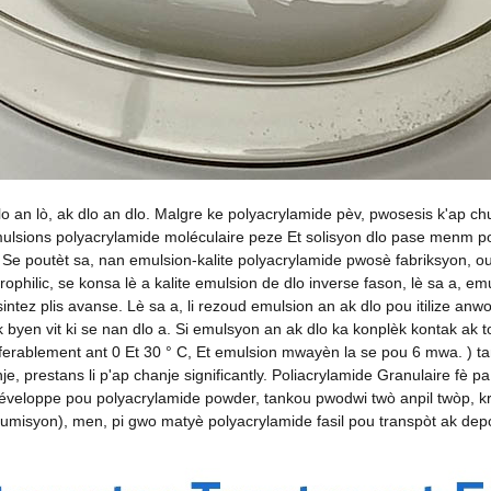
dlo an lò, ak dlo an dlo. Malgre ke polyacrylamide pèv, pwosesis k'ap
emulsions polyacrylamide moléculaire peze Et solisyon dlo pase menm 
. Se poutèt sa, nan emulsion-kalite polyacrylamide pwosè fabriksyon, o
philic, se konsa lè a kalite emulsion de dlo inverse fason, lè sa a, e
sintez plis avanse. Lè sa a, li rezoud emulsion an ak dlo pou itilize an
 byen vit ki se nan dlo a. Si emulsyon an ak dlo ka konplèk kontak ak to
eferablement ant 0 Et 30 ° C, Et emulsion mwayèn la se pou 6 mwa. ) ta
anje, prestans li p'ap chanje significantly. Poliacrylamide Granulaire 
l développe pou polyacrylamide powder, tankou pwodwi twò anpil twòp, k
nsumisyon), men, pi gwo matyè polyacrylamide fasil pou transpòt ak dep