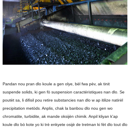
Pandan nou pran dlo koule a gen olye, bèl fwa pèv, ak tinit
suspende solids, ki gen fò suspension caractéristiques nan dlo. Se
poutèt sa, li difisil pou retire substancies nan dlo w ap itilize natirèl
precipitation metòds. Anplis, chak la banbou dlo nou gen wo
chromatite, turbidite, ak mande oksijèn chimik. Anpil kliyan k'ap
koule dlo bò kote yo ki trè enkyete osijè de tretman ki fèt dlo tout dlo