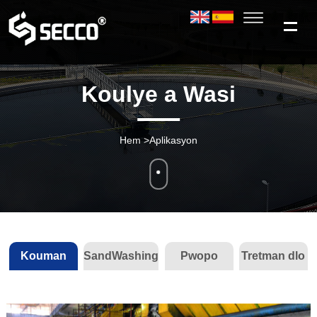
Koulye a Wasi
Hem
>
Aplikasyon
Kouman
SandWashing
Pwopo
Tretman dlo