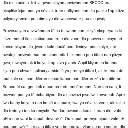
dlo dlo koule a. Isit la, pwoteksyon anviwònman SECCO pral
eksplike kijan pou yo sèvi ak trete enfliyans nan dlo paske l'ap itilize
polyacrylamide pou diminye dlo wastewater pou dlo pwòp.
Provèsasyon anviwònman fè sa te jwenn nan plizyè eksperyans ki
itilize metod flocculation pou trete dlo vann dlo pouvwa diminye pri
konsumisyon dlo, jwenn kole doulè pou diminye pèdi kolye, epi
pwoteje anviwònman an ekonomik. Li konnen pou itilize nan plizyè
gwo, mwayèn ak ti kolye k ap lava plants. Anpil kliyan pa konnen
kijan pou chwazi poliacrylamide lè yo premye itilize l, ak tretman de
tout kale soti nan diferan minas kabòn nan diferan zòn tou diferan.
Se poutèt sa, gen kèk moun pa trete entièrement. Nan tan sa a, li
bezwen pou yo fè echantiyon dlo ak chwazi pwodwi konvenab. Apre
fwa batay kolye a nan koulè a separe, fwa yo sèvi ka venn, ak kalite
dlo trete yo tou ka recyclé. Pandan pwosè a koule l' pran dlo, valè
pH a nan vant la kapab devenir è. Ou kapab premye ajoute valè pH
pou apepwè 7. Lè sa a itilize yon bon poliacrylamide pou separe dlo